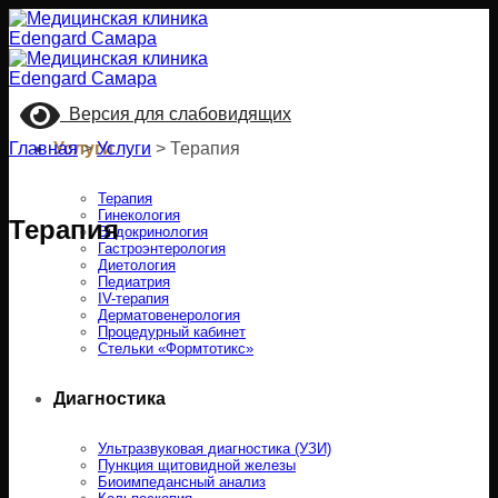
Skip
to
content
Версия для слабовидящих
Главная
Услуги
>
Услуги
>
Терапия
Терапия
Гинекология
Терапия
Эндокринология
Гастроэнтерология
Диетология
Педиатрия
IV-терапия
Дерматовенерология
Процедурный кабинет
Стельки «Формтотикс»
Диагностика
Ультразвуковая диагностика (УЗИ)
Пункция щитовидной железы
Биоимпедансный анализ