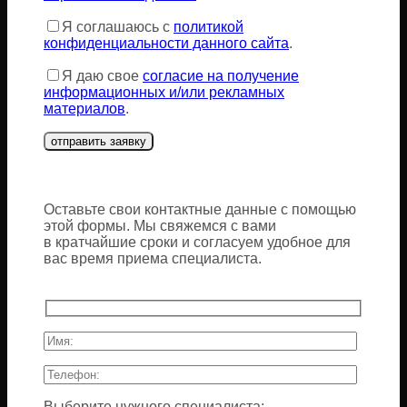
пустым.
Я соглашаюсь с
политикой
конфиденциальности данного сайта
.
Я даю свое
согласие на получение
информационных и/или рекламных
материалов
.
Оставьте свои контактные данные с помощью
этой формы. Мы свяжемся с вами
в кратчайшие сроки и согласуем удобное для
вас время приема специалиста.
Выберите нужного специалиста: