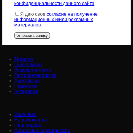
конфиденциальности данного сайта
.
Я даю свое
согласие на получение
информационных и/или рекламных
материалов
.
Направления:
Терапия
Гинекология
Эндокринология
Гастроэнтерология
Диетология
Педиатрия
IV-терапия
Клиника:
О клинике
Наша команда
Наш подход
Лицензии и сертификаты