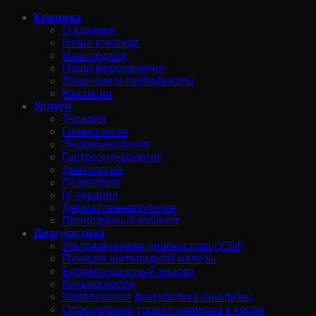
Клиника
О клинике
Наша команда
Наш подход
Наши мероприятия
Лицензии и сертификаты
Вакансии
Услуги
Терапия
Гинекология
Эндокринология
Гастроэнтерология
Диетология
Педиатрия
IV-терапия
Дерматовенерология
Процедурный кабинет
Диагностика
Ультразвуковая диагностика (УЗИ)
Пункция щитовидной железы
Биоимпедансный анализ
Кольпоскопия
Комплексная диагностика (анализы)
Определение уровня аммиака в крови