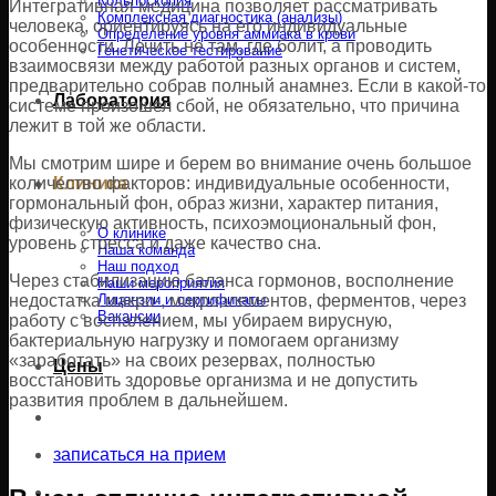
Кольпоскопия
Интегративная медицина позволяет рассматривать
Комплексная диагностика (анализы)
человека, ориентируясь на его индивидуальные
Определение уровня аммиака в крови
особенности. Лечить не там, где болит, а проводить
Генетическое тестирование
взаимосвязи между работой разных органов и систем,
предварительно собрав полный анамнез. Если в какой-то
Лаборатория
системе произошел сбой, не обязательно, что причина
лежит в той же области.
Мы смотрим шире и берем во внимание очень большое
количество факторов: индивидуальные особенности,
Клиника
гормональный фон, образ жизни, характер питания,
физическую активность, психоэмоциональный фон,
О клинике
уровень стресса и даже качество сна.
Наша команда
Наш подход
Через стабилизацию баланса гормонов, восполнение
Наши мероприятия
недостатка макро-, микроэлементов, ферментов, через
Лицензии и сертификаты
Вакансии
работу с воспалением, мы убираем вирусную,
бактериальную нагрузку и помогаем организму
«заработать» на своих резервах, полностью
Цены
восстановить здоровье организма и не допустить
развития проблем в дальнейшем.
записаться на прием