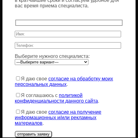
в кратчайшие сроки и согласуем удобное для
вас время приема специалиста.
Выберите нужного специалиста:
Оставьте
это
Я даю свое
согласие на обработку моих
поле
персональных данных
.
пустым.
Я соглашаюсь с
политикой
конфиденциальности данного сайта
.
Я даю свое
согласие на получение
информационных и/или рекламных
материалов
.