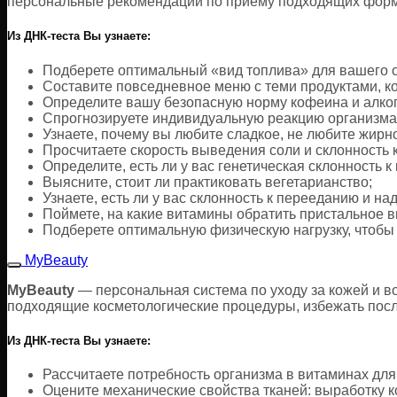
персональные рекомендации по приему подходящих форм
Из ДНК-теста Вы узнаете:
Подберете оптимальный «вид топлива» для вашего 
Составите повседневное меню с теми продуктами, к
Определите вашу безопасную норму кофеина и алкого
Спрогнозируете индивидуальную реакцию организма н
Узнаете, почему вы любите сладкое, не любите жирно
Просчитаете скорость выведения соли и склонность к
Определите, есть ли у вас генетическая склонность к
Выясните, стоит ли практиковать вегетарианство;
Узнаете, есть ли у вас склонность к перееданию и на
Поймете, на какие витамины обратить пристальное 
Подберете оптимальную физическую нагрузку, чтобы а
MyBeauty
MyBeauty
— персональная система по уходу за кожей и во
подходящие косметологические процедуры, избежать после
Из ДНК-теста Вы узнаете:
Рассчитаете потребность организма в витаминах для
Оцените механические свойства тканей: выработку ко