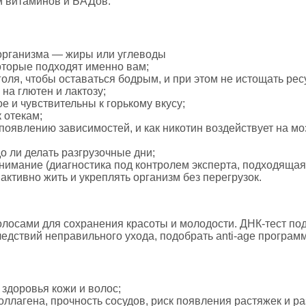
 витаминов и БАДов.
организма — жиры или углеводы
оторые подходят именно вам;
ля, чтобы оставаться бодрым, и при этом не истощать рес
а глютен и лактозу;
е и чувствительны к горькому вкусу;
 отекам;
 появлению зависимостей, и как никотин воздействует на моз
до ли делать разгрузочные дни;
внимание (диагностика под контролем эксперта, подходяща
ктивно жить и укреплять организм без перегрузок.
лосами для сохранения красоты и молодости. ДНК-тест подо
дствий неправильного ухода, подобрать anti-age программ
 здоровья кожи и волос;
ллагена, прочность сосудов, риск появления растяжек и ра