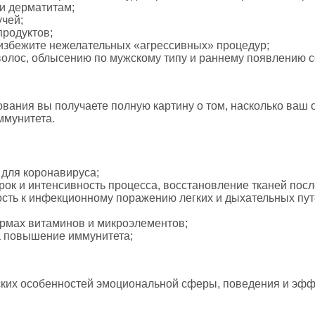
 и дерматитам;
учей;
продуктов;
избежите нежелательных «агрессивных» процедур;
 волос, облысению по мужскому типу и раннему появлению 
вания вы получаете полную картину о том, насколько ваш 
ммунитета.
 для коронавируса;
срок и интенсивность процесса, восстановление тканей пос
ость к инфекционному поражению легких и дыхательных пут
ормах витаминов и микроэлементов;
а повышение иммунитета;
ких особенностей эмоциональной сферы, поведения и эфф