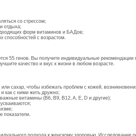
вляться со стрессом;
и отдыха;
одходящих форм витаминов и БАДов;
х способностей с возрастом.
ся 55 генов. Вы получите индивидуальные рекомендации по
учшите качество и вкус к жизни в любом возрасте.
 или сахар, чтобы избежать проблем с кожей, возникновения
и как с ними жить дружно;
ажные витамины (B6, B9, B12, A, E, D и другие);
усваиваются;
низме;
е показатели.
дуального подхода к женскому здоровью. Исследование осо