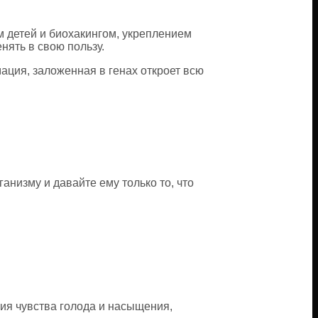
м детей и биохакингом, укреплением
нять в свою пользу.
ация, заложенная в генах откроет всю
низму и давайте ему только то, что
ния чувства голода и насыщения,