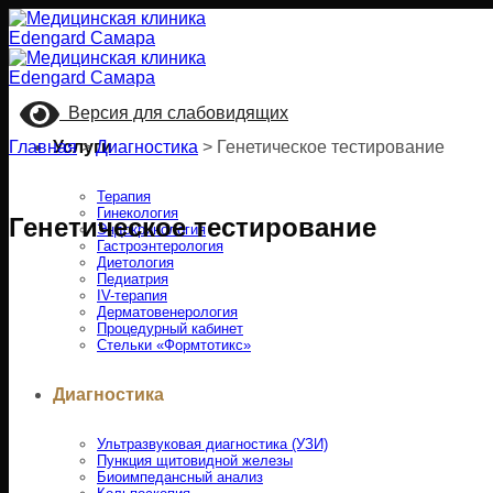
Skip
to
content
Версия для слабовидящих
Главная
Услуги
>
Диагностика
>
Генетическое тестирование
Терапия
Гинекология
Генетическое тестирование
Эндокринология
Гастроэнтерология
Диетология
Педиатрия
IV-терапия
Дерматовенерология
Процедурный кабинет
Стельки «Формтотикс»
Диагностика
Ультразвуковая диагностика (УЗИ)
Пункция щитовидной железы
Биоимпедансный анализ