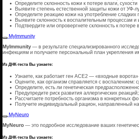
Определите склонность кожи к потере влаги, сухости
Выявите степень естественной защиты кожи от УФ-л
Определите реакцию кожи на употребление сладких 
Выявите склонность к воспалительным процессам и 
Подтвердите или опровергнете склонность к потере
MyImmunity
MyImmunity
— в результате специализированного исследо
инфекциям и получаете персональный план укрепления и
Из ДНК-теста Вы узнаете:
Узнаете, как работает ген ACE2 — «входные ворота»
Оцените, как организм справляется с воспалением: 
Определите, есть ли генетическая предрасположенн
Предупредите риск развития аллергических реакций;
Рассчитаете потребность организма в конкретных ф
Получите индивидуальный рацион, направленный н
MyNeuro
MyNeuro
— это подробное исследование ваших генетичес
Из ДНК-теста Вы узнаете: