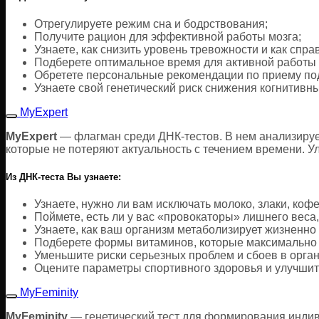
Отрегулируете режим сна и бодрствования;
Получите рацион для эффективной работы мозга;
Узнаете, как снизить уровень тревожности и как спра
Подберете оптимальное время для активной работы 
Обретете персональные рекомендации по приему п
Узнаете свой генетический риск снижения когнитивны
MyExpert
MyExpert
— флагман среди ДНК-тестов. В нем анализирует
которые не потеряют актуальность с течением времени. Ул
Из ДНК-теста Вы узнаете:
Узнаете, нужно ли вам исключать молоко, злаки, кофе
Поймете, есть ли у вас «провокаторы» лишнего веса, 
Узнаете, как ваш организм метаболизирует жизненно в
Подберете формы витаминов, которые максимально 
Уменьшите риски серьезных проблем и сбоев в орга
Оцените параметры спортивного здоровья и улучшит
MyFeminity
MyFeminity
— генетический тест для формирования индиви