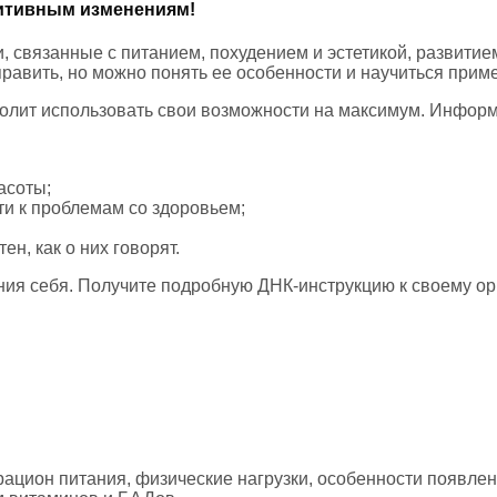
зитивным изменениям!
 связанные с питанием, похудением и эстетикой, развитие
править, но можно понять ее особенности и научиться приме
волит использовать свои возможности на максимум. Информ
асоты;
сти к проблемам со здоровьем;
ен, как о них говорят.
ия себя. Получите подробную ДНК-инструкцию к своему орга
рацион питания, физические нагрузки, особенности появле