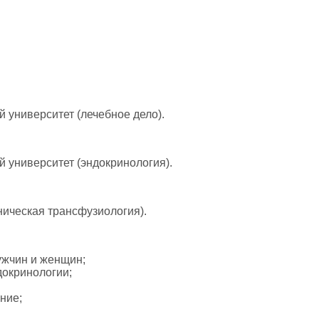
 университет (лечебное дело).
 университет (эндокринология).
ническая трансфузиология).
ужчин и женщин;
докринологии;
ние;