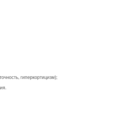
очность, гиперкортицизм);
ия.