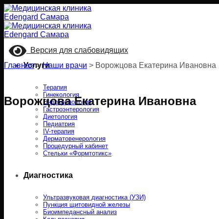
Skip
to
content
Версия для слабовидящих
Главная
Услуги
>
Наши врачи
>
Ворожцова Екатерина Ивановна
Терапия
Гинекология
Ворожцова Екатерина Ивановна
Эндокринология
Гастроэнтерология
Диетология
Педиатрия
IV-терапия
Дерматовенерология
Процедурный кабинет
Стельки «Формтотикс»
Диагностика
Ультразвуковая диагностика (УЗИ)
Пункция щитовидной железы
Биоимпедансный анализ