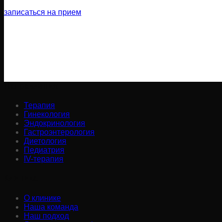
записаться на прием
Направления:
Терапия
Гинекология
Эндокринология
Гастроэнтерология
Диетология
Педиатрия
IV-терапия
Клиника:
О клинике
Наша команда
Наш подход