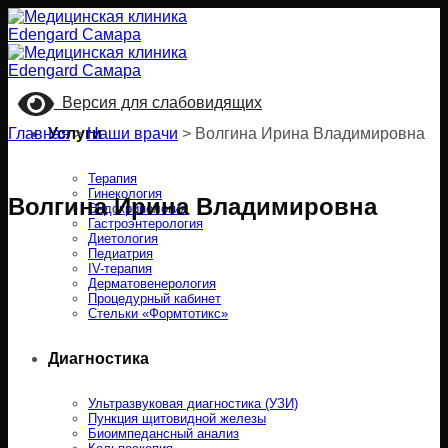
Skip
to
content
Версия для слабовидящих
Главная
Услуги
>
Наши врачи
>
Волгина Ирина Владимировна
Терапия
Гинекология
Волгина Ирина Владимировна
Эндокринология
Гастроэнтерология
Диетология
Педиатрия
IV-терапия
Дерматовенерология
Процедурный кабинет
Стельки «Формтотикс»
Диагностика
Ультразвуковая диагностика (УЗИ)
Пункция щитовидной железы
Биоимпедансный анализ