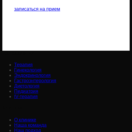
записаться на прием
Направления:
Терапия
Гинекология
Эндокринология
Гастроэнтерология
Диетология
Педиатрия
IV-терапия
Клиника:
О клинике
Наша команда
Наш подход