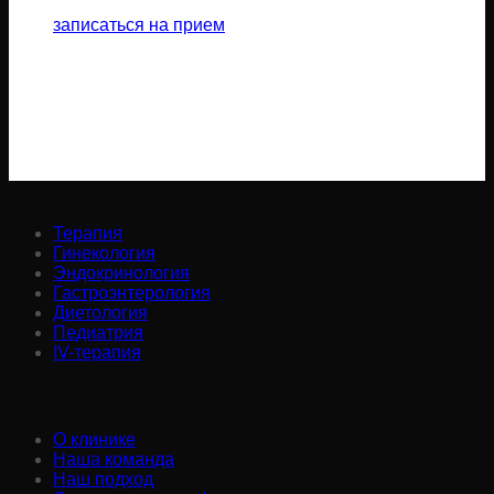
записаться на прием
Направления:
Терапия
Гинекология
Эндокринология
Гастроэнтерология
Диетология
Педиатрия
IV-терапия
Клиника:
О клинике
Наша команда
Наш подход