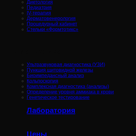
Диетология
Педиатрия
IV-терапия
Дерматовенерология
Процедурный кабинет
Стельки «Формтотикс»
Диагностика:
Ультразвуковая диагностика (УЗИ)
Пункция щитовидной железы
Биоимпедансный анализ
Кольпоскопия
Комплексная диагностика (анализы)
Определение уровня аммиака в крови
Генетическое тестирование
Лаборатория
Цены