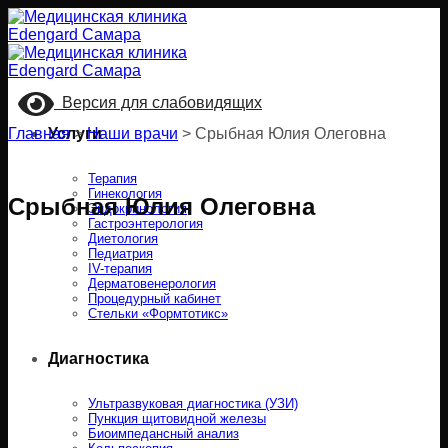
Skip
to
content
Версия для слабовидящих
Главная
Услуги
>
Наши врачи
>
Срыбная Юлия Олеговна
Терапия
Гинекология
Срыбная Юлия Олеговна
Эндокринология
Гастроэнтерология
Диетология
Педиатрия
IV-терапия
Дерматовенерология
Процедурный кабинет
Стельки «Формтотикс»
Диагностика
Ультразвуковая диагностика (УЗИ)
Пункция щитовидной железы
Биоимпедансный анализ