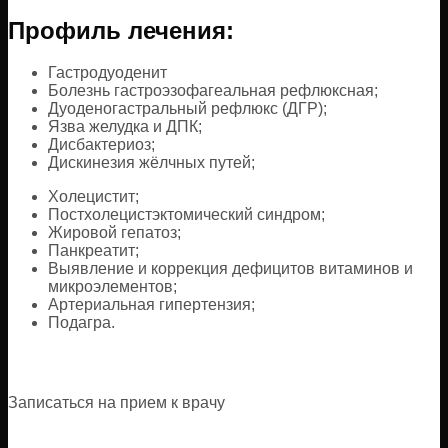
Профиль лечения:
Гастродуоденит
Болезнь гастроэзофагеальная рефлюксная;
Дуоденогастральный рефлюкс (ДГР);
Язва желудка и ДПК;
Дисбактериоз;
Дискинезия жёлчных путей;
Холецистит;
Постхолецистэктомический синдром;
Жировой гепатоз;
Панкреатит;
Выявление и коррекция дефицитов витаминов и
микроэлементов;
Артериальная гипертензия;
Подагра.
Записаться на прием к врачу