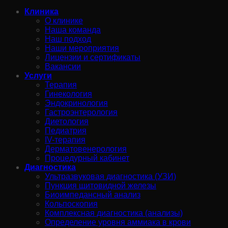
Клиника
О клинике
Наша команда
Наш подход
Наши мероприятия
Лицензии и сертификаты
Вакансии
Услуги
Терапия
Гинекология
Эндокринология
Гастроэнтерология
Диетология
Педиатрия
IV-терапия
Дерматовенерология
Процедурный кабинет
Диагностика
Ультразвуковая диагностика (УЗИ)
Пункция щитовидной железы
Биоимпедансный анализ
Кольпоскопия
Комплексная диагностика (анализы)
Определение уровня аммиака в крови