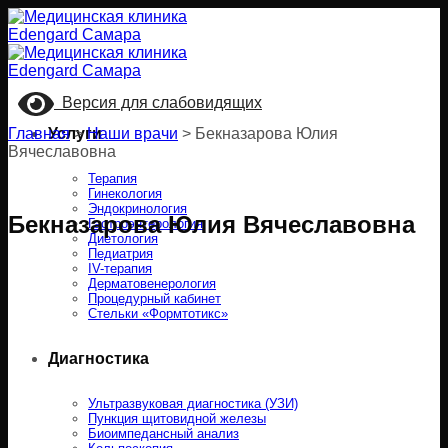
Skip
to
content
Версия для слабовидящих
Главная
Услуги
>
Наши врачи
>
Бекназарова Юлия
Вячеславовна
Терапия
Гинекология
Эндокринология
Бекназарова Юлия Вячеславовна
Гастроэнтерология
Диетология
Педиатрия
IV-терапия
Дерматовенерология
Процедурный кабинет
Стельки «Формтотикс»
Диагностика
Ультразвуковая диагностика (УЗИ)
Пункция щитовидной железы
Биоимпедансный анализ