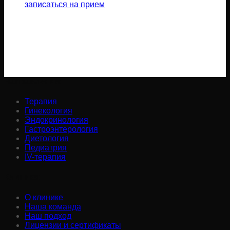
записаться на прием
Направления:
Терапия
Гинекология
Эндокринология
Гастроэнтерология
Диетология
Педиатрия
IV-терапия
Клиника:
О клинике
Наша команда
Наш подход
Лицензии и сертификаты